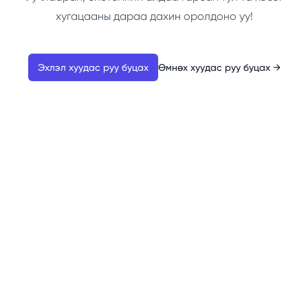
хугацааны дараа дахин оролдоно уу!
Эхлэл хуудас руу буцах
Өмнөх хуудас руу буцах
→