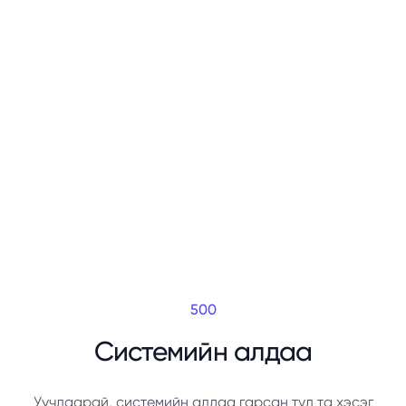
500
Системийн алдаа
Уучлаарай, системийн алдаа гарсан тул та хэсэг