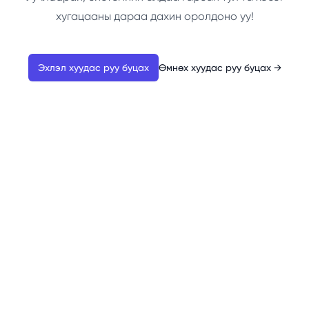
хугацааны дараа дахин оролдоно уу!
Эхлэл хуудас руу буцах
Өмнөх хуудас руу буцах
→