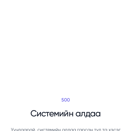
500
Системийн алдаа
Уучлаарай, системийн алдаа гарсан тул та хэсэг