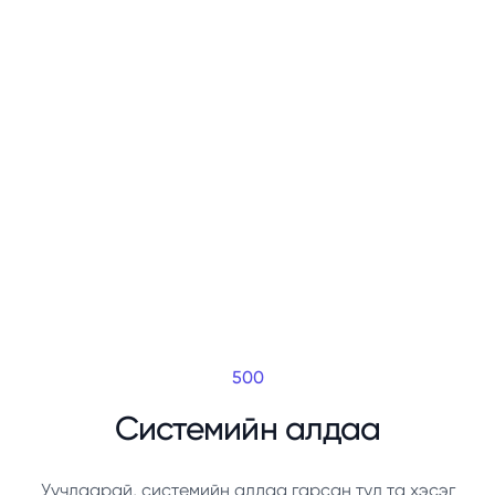
500
Системийн алдаа
Уучлаарай, системийн алдаа гарсан тул та хэсэг