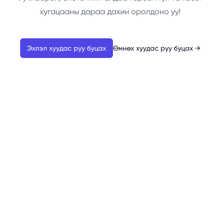
хугацааны дараа дахин оролдоно уу!
Эхлэл хуудас руу буцах
Өмнөх хуудас руу буцах
→