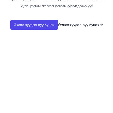
хугацааны дараа дахин оролдоно уу!
Эхлэл хуудас руу буцах
Өмнөх хуудас руу буцах
→