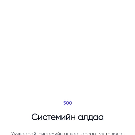
500
Системийн алдаа
Уучлаарай, системийн алдаа гарсан тул та хэсэг