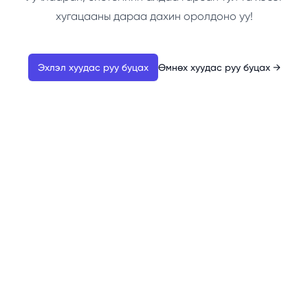
хугацааны дараа дахин оролдоно уу!
Эхлэл хуудас руу буцах
Өмнөх хуудас руу буцах
→