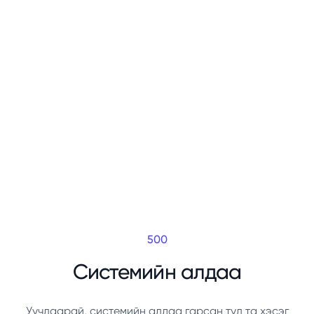
500
Системийн алдаа
Уучлаарай, системийн алдаа гарсан тул та хэсэг