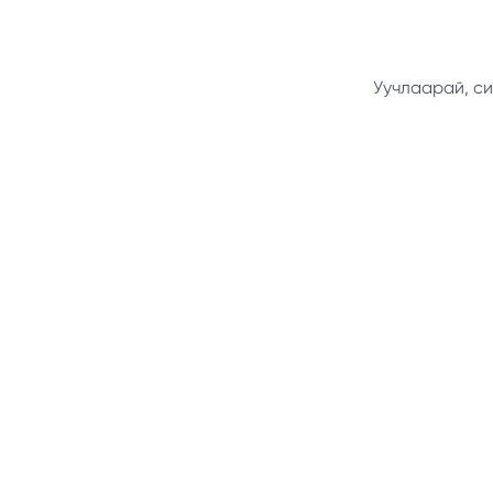
Уучлаарай, си