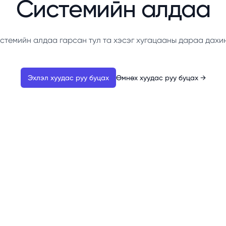
Системийн алдаа
стемийн алдаа гарсан тул та хэсэг хугацааны дараа дахи
Эхлэл хуудас руу буцах
Өмнөх хуудас руу буцах
→