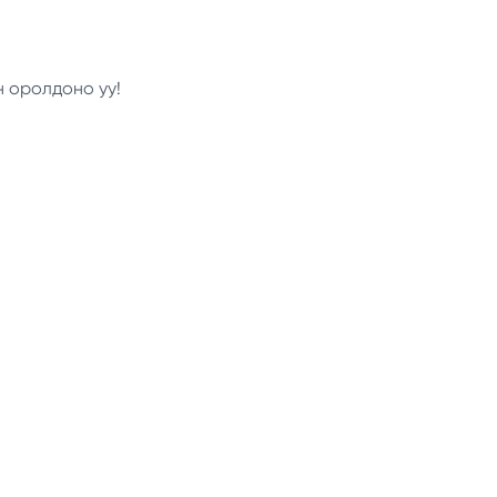
н оролдоно уу!