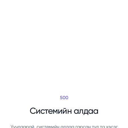
500
Системийн алдаа
Уучлаарай, системийн алдаа гарсан тул та хэсэг