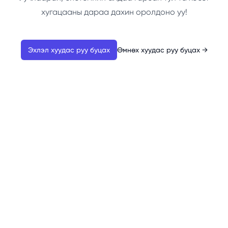
хугацааны дараа дахин оролдоно уу!
Эхлэл хуудас руу буцах
Өмнөх хуудас руу буцах
→