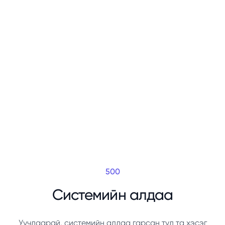
500
Системийн алдаа
Уучлаарай, системийн алдаа гарсан тул та хэсэг