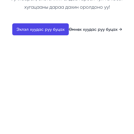
хугацааны дараа дахин оролдоно уу!
Эхлэл хуудас руу буцах
Өмнөх хуудас руу буцах
→