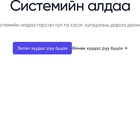
Системийн алдаа
стемийн алдаа гарсан тул та хэсэг хугацааны дараа дахи
Эхлэл хуудас руу буцах
Өмнөх хуудас руу буцах
→