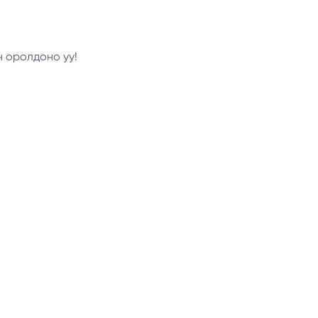
н оролдоно уу!