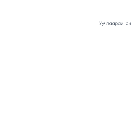
Уучлаарай, си