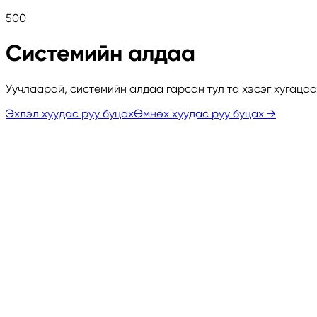
500
Системийн алдаа
Уучлаарай, системийн алдаа гарсан тул та хэсэг хугаца
Эхлэл хуудас руу буцах
Өмнөх хуудас руу буцах
→