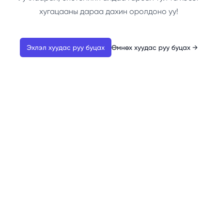
хугацааны дараа дахин оролдоно уу!
Эхлэл хуудас руу буцах
Өмнөх хуудас руу буцах
→