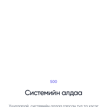
500
Системийн алдаа
Уучлаарай, системийн алдаа гарсан тул та хэсэг