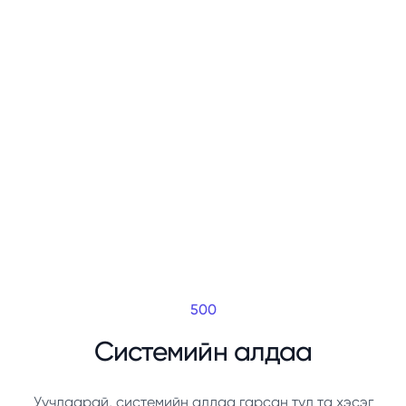
500
Системийн алдаа
Уучлаарай, системийн алдаа гарсан тул та хэсэг