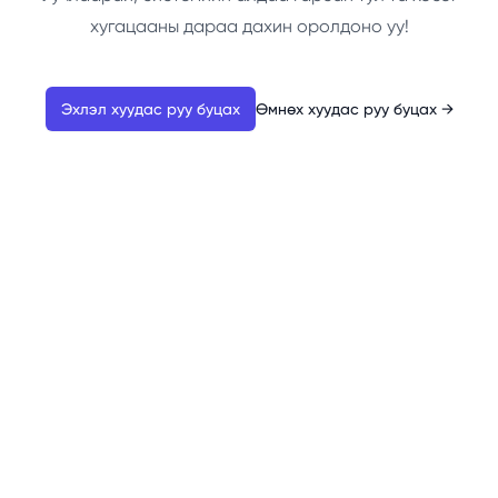
хугацааны дараа дахин оролдоно уу!
Эхлэл хуудас руу буцах
Өмнөх хуудас руу буцах
→