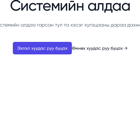
Системийн алдаа
стемийн алдаа гарсан тул та хэсэг хугацааны дараа дахи
Эхлэл хуудас руу буцах
Өмнөх хуудас руу буцах
→