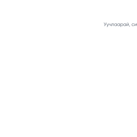
Уучлаарай, си