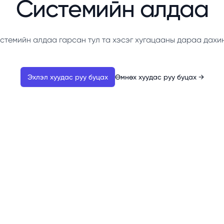
Системийн алдаа
стемийн алдаа гарсан тул та хэсэг хугацааны дараа дахи
Эхлэл хуудас руу буцах
Өмнөх хуудас руу буцах
→