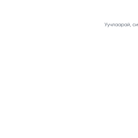
Уучлаарай, си