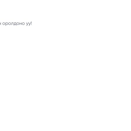
н оролдоно уу!