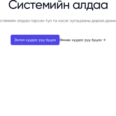
Системийн алдаа
стемийн алдаа гарсан тул та хэсэг хугацааны дараа дахи
Эхлэл хуудас руу буцах
Өмнөх хуудас руу буцах
→