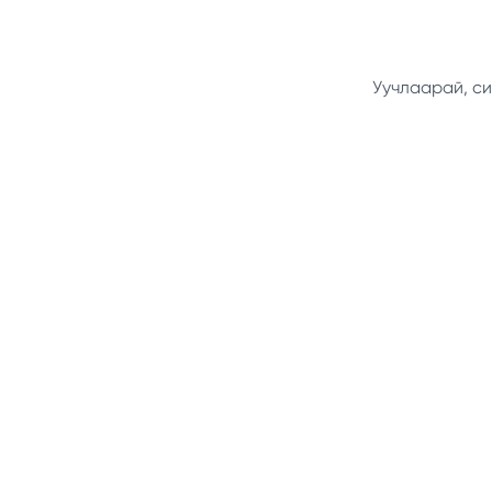
Уучлаарай, си