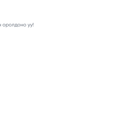
н оролдоно уу!