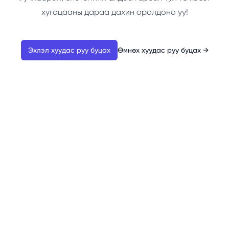
хугацааны дараа дахин оролдоно уу!
Эхлэл хуудас руу буцах
Өмнөх хуудас руу буцах
→