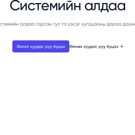
Системийн алдаа
стемийн алдаа гарсан тул та хэсэг хугацааны дараа дахи
Эхлэл хуудас руу буцах
Өмнөх хуудас руу буцах
→