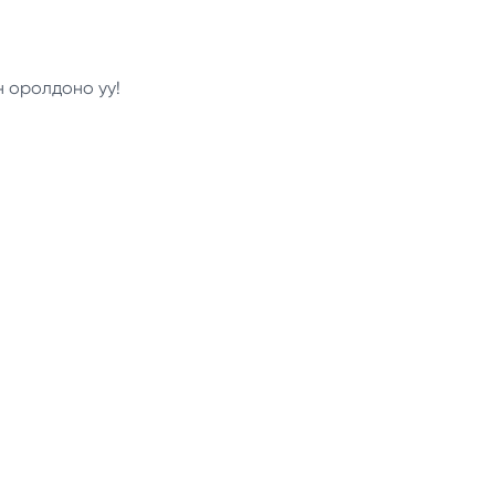
н оролдоно уу!