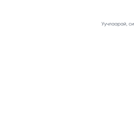
Уучлаарай, си