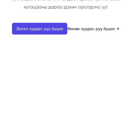
хугацааны дараа дахин оролдоно уу!
Эхлэл хуудас руу буцах
Өмнөх хуудас руу буцах
→