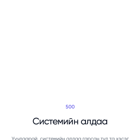
500
Системийн алдаа
Уучлаарай, системийн алдаа гарсан тул та хэсэг