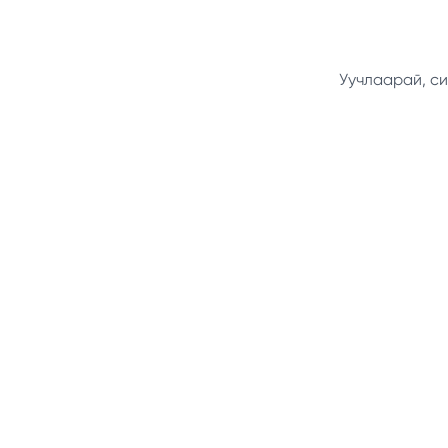
Уучлаарай, си