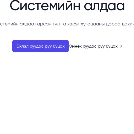
Системийн алдаа
стемийн алдаа гарсан тул та хэсэг хугацааны дараа дахи
Эхлэл хуудас руу буцах
Өмнөх хуудас руу буцах
→