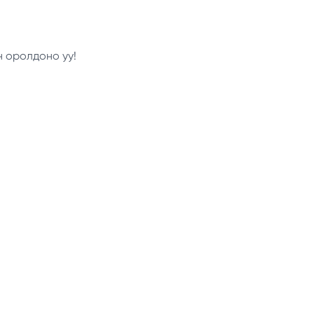
н оролдоно уу!