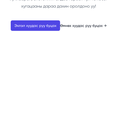
хугацааны дараа дахин оролдоно уу!
Эхлэл хуудас руу буцах
Өмнөх хуудас руу буцах
→