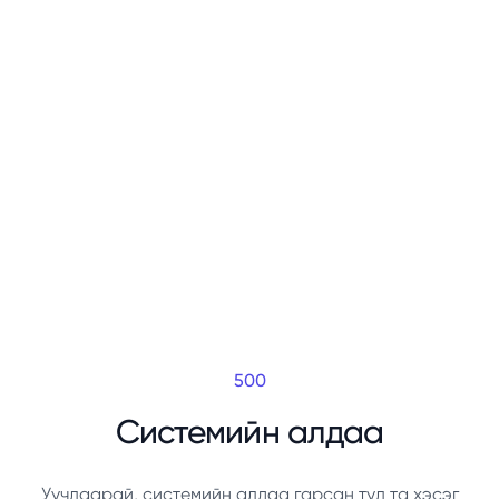
500
Системийн алдаа
Уучлаарай, системийн алдаа гарсан тул та хэсэг