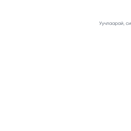
Уучлаарай, си