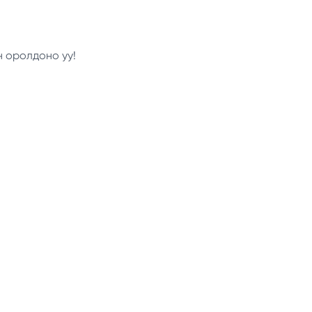
н оролдоно уу!