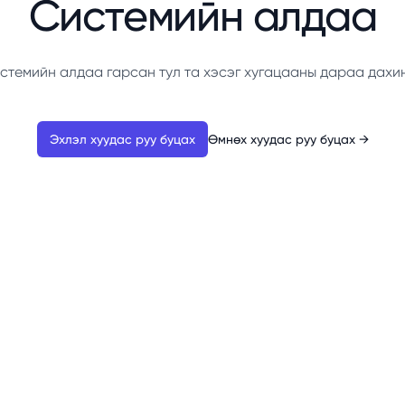
Системийн алдаа
стемийн алдаа гарсан тул та хэсэг хугацааны дараа дахи
Эхлэл хуудас руу буцах
Өмнөх хуудас руу буцах
→