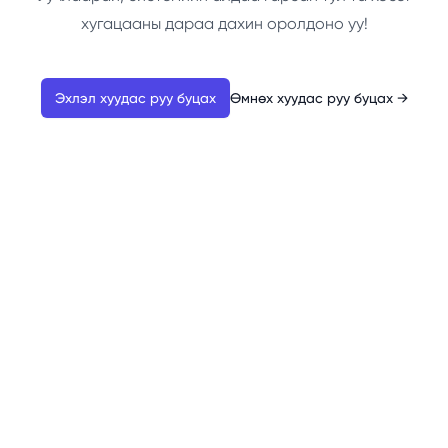
хугацааны дараа дахин оролдоно уу!
Эхлэл хуудас руу буцах
Өмнөх хуудас руу буцах
→