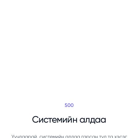
500
Системийн алдаа
Уучлаарай, системийн алдаа гарсан тул та хэсэг