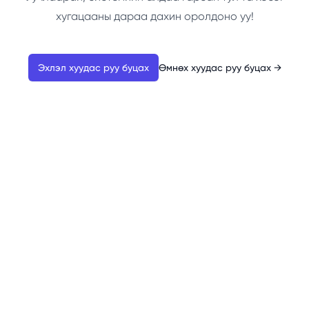
хугацааны дараа дахин оролдоно уу!
Эхлэл хуудас руу буцах
Өмнөх хуудас руу буцах
→