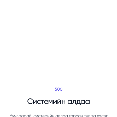
500
Системийн алдаа
Уучлаарай, системийн алдаа гарсан тул та хэсэг