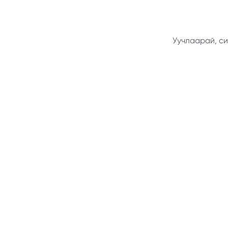
Уучлаарай, си