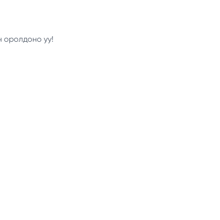
н оролдоно уу!