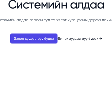
Системийн алдаа
стемийн алдаа гарсан тул та хэсэг хугацааны дараа дахи
Эхлэл хуудас руу буцах
Өмнөх хуудас руу буцах
→