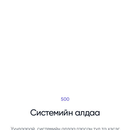
500
Системийн алдаа
Уучлаарай, системийн алдаа гарсан тул та хэсэг