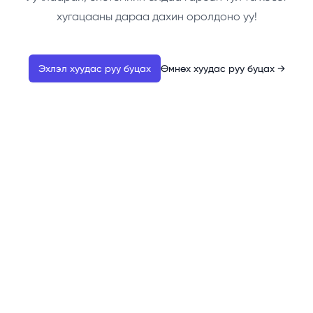
хугацааны дараа дахин оролдоно уу!
Эхлэл хуудас руу буцах
Өмнөх хуудас руу буцах
→