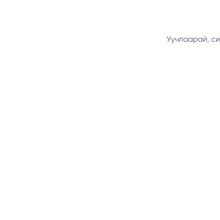
Уучлаарай, си