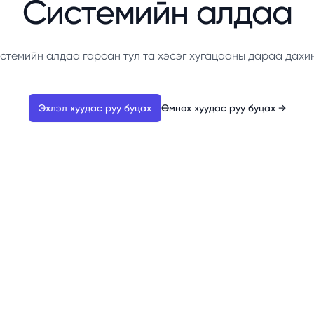
Системийн алдаа
стемийн алдаа гарсан тул та хэсэг хугацааны дараа дахи
Эхлэл хуудас руу буцах
Өмнөх хуудас руу буцах
→