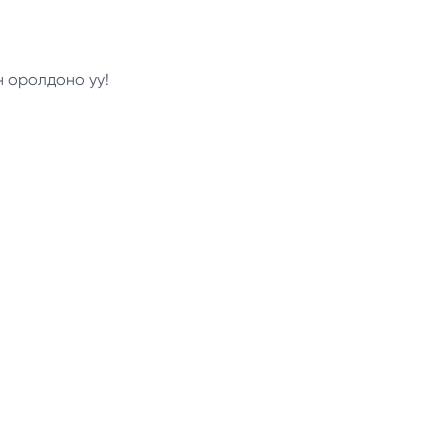
н оролдоно уу!