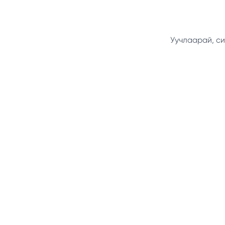
Уучлаарай, си