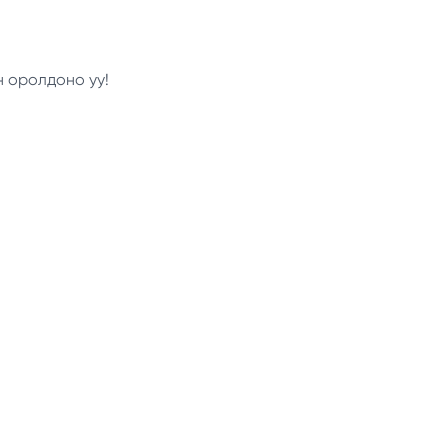
н оролдоно уу!