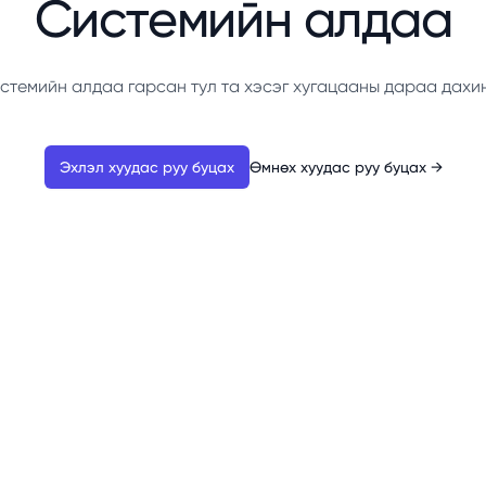
Системийн алдаа
стемийн алдаа гарсан тул та хэсэг хугацааны дараа дахи
Эхлэл хуудас руу буцах
Өмнөх хуудас руу буцах
→