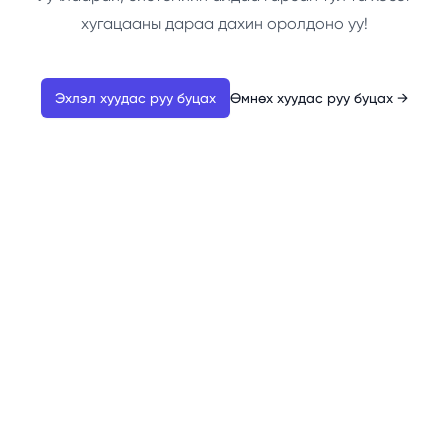
хугацааны дараа дахин оролдоно уу!
Эхлэл хуудас руу буцах
Өмнөх хуудас руу буцах
→