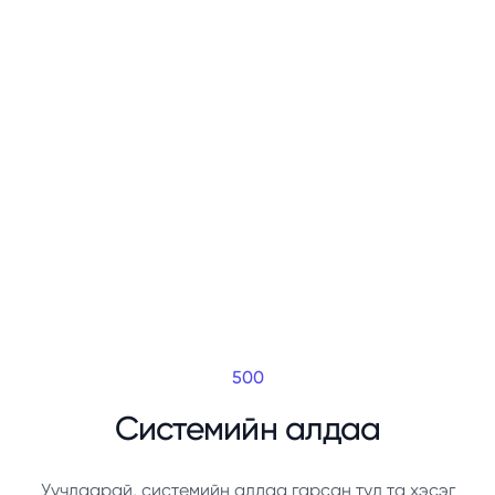
500
Системийн алдаа
Уучлаарай, системийн алдаа гарсан тул та хэсэг