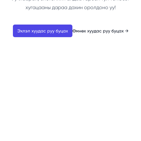
хугацааны дараа дахин оролдоно уу!
Эхлэл хуудас руу буцах
Өмнөх хуудас руу буцах
→