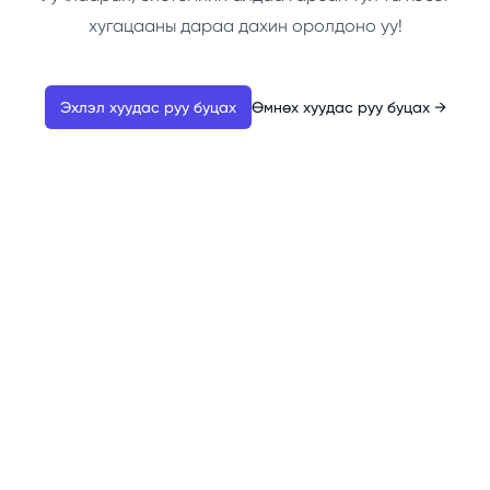
хугацааны дараа дахин оролдоно уу!
Эхлэл хуудас руу буцах
Өмнөх хуудас руу буцах
→