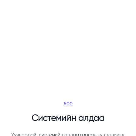
500
Системийн алдаа
Уучлаарай, системийн алдаа гарсан тул та хэсэг