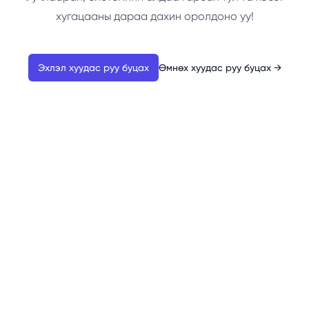
хугацааны дараа дахин оролдоно уу!
Эхлэл хуудас руу буцах
Өмнөх хуудас руу буцах
→