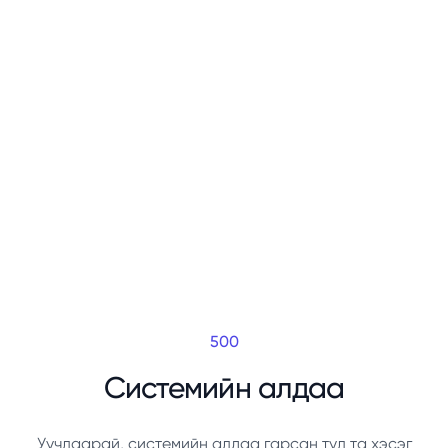
500
Системийн алдаа
Уучлаарай, системийн алдаа гарсан тул та хэсэг