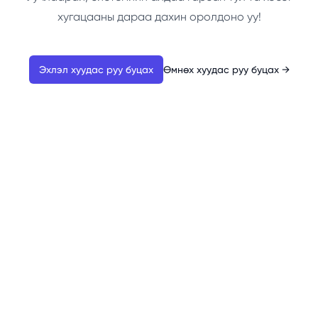
хугацааны дараа дахин оролдоно уу!
Эхлэл хуудас руу буцах
Өмнөх хуудас руу буцах
→