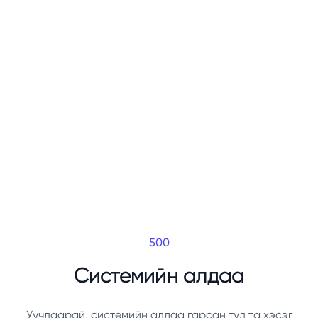
500
Системийн алдаа
Уучлаарай, системийн алдаа гарсан тул та хэсэг