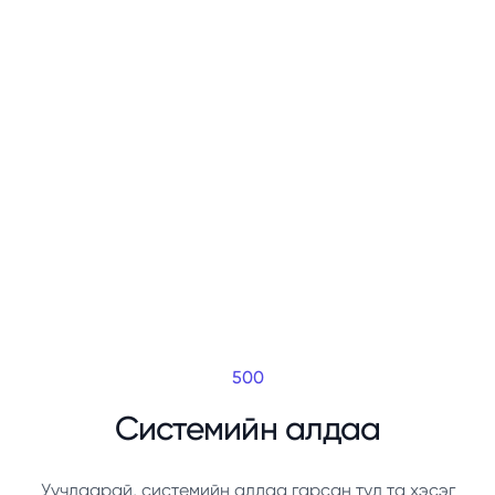
500
Системийн алдаа
Уучлаарай, системийн алдаа гарсан тул та хэсэг