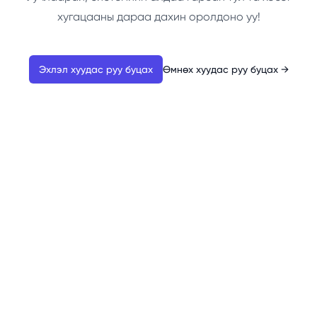
хугацааны дараа дахин оролдоно уу!
Эхлэл хуудас руу буцах
Өмнөх хуудас руу буцах
→