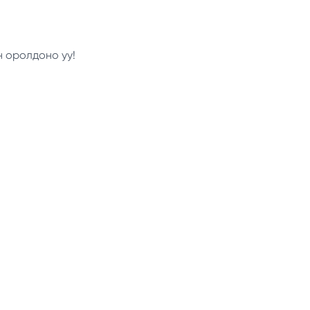
н оролдоно уу!