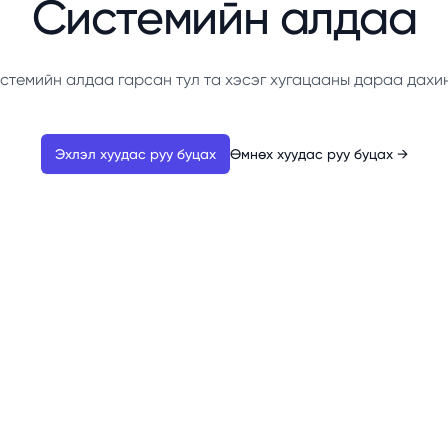
Системийн алдаа
стемийн алдаа гарсан тул та хэсэг хугацааны дараа дахи
Эхлэл хуудас руу буцах
Өмнөх хуудас руу буцах
→