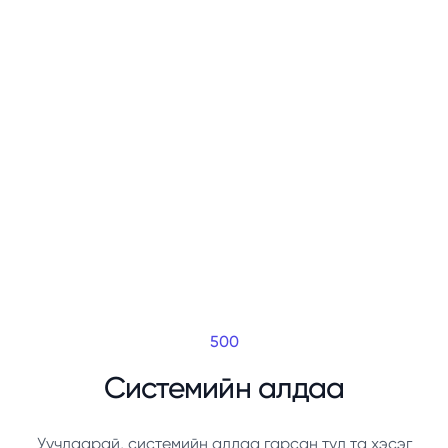
500
Системийн алдаа
Уучлаарай, системийн алдаа гарсан тул та хэсэг