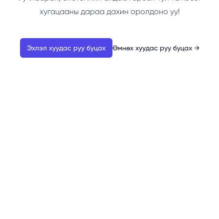
хугацааны дараа дахин оролдоно уу!
Эхлэл хуудас руу буцах
Өмнөх хуудас руу буцах
→