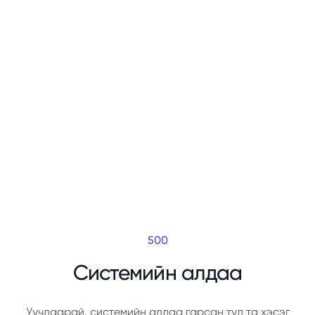
500
Системийн алдаа
Уучлаарай, системийн алдаа гарсан тул та хэсэг