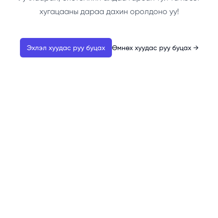
хугацааны дараа дахин оролдоно уу!
Эхлэл хуудас руу буцах
Өмнөх хуудас руу буцах
→