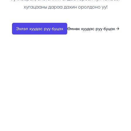
хугацааны дараа дахин оролдоно уу!
Эхлэл хуудас руу буцах
Өмнөх хуудас руу буцах
→