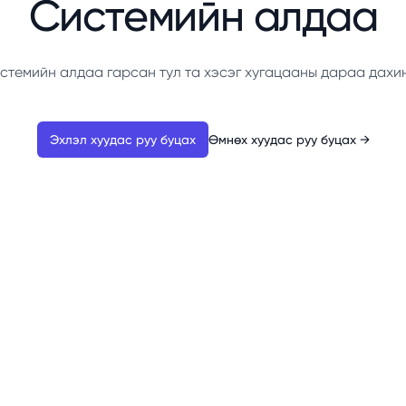
Системийн алдаа
стемийн алдаа гарсан тул та хэсэг хугацааны дараа дахи
Эхлэл хуудас руу буцах
Өмнөх хуудас руу буцах
→