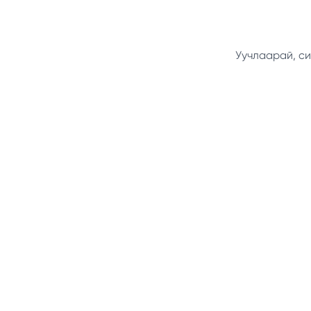
Уучлаарай, си