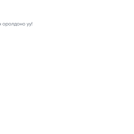
н оролдоно уу!