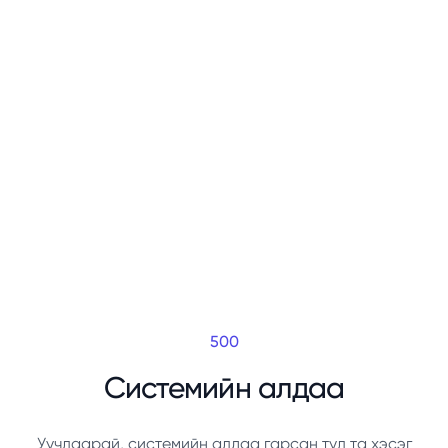
500
Системийн алдаа
Уучлаарай, системийн алдаа гарсан тул та хэсэг