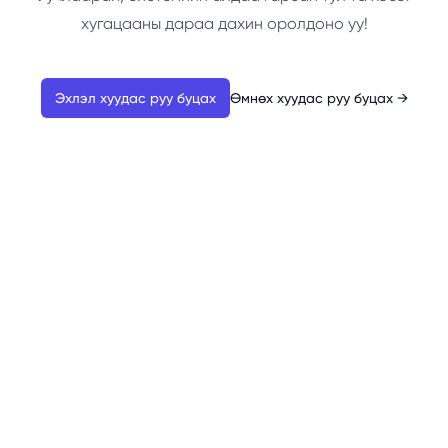
хугацааны дараа дахин оролдоно уу!
Эхлэл хуудас руу буцах
Өмнөх хуудас руу буцах
→