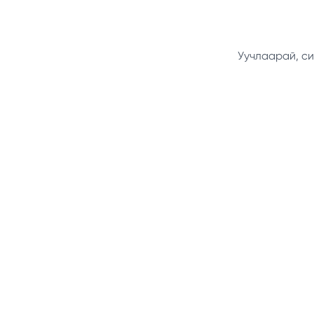
Уучлаарай, си