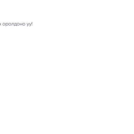
н оролдоно уу!