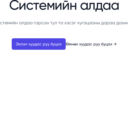
Системийн алдаа
стемийн алдаа гарсан тул та хэсэг хугацааны дараа дахи
Эхлэл хуудас руу буцах
Өмнөх хуудас руу буцах
→