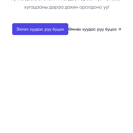
хугацааны дараа дахин оролдоно уу!
Эхлэл хуудас руу буцах
Өмнөх хуудас руу буцах
→