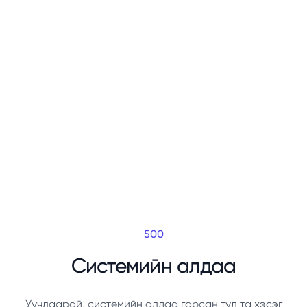
500
Системийн алдаа
Уучлаарай, системийн алдаа гарсан тул та хэсэг