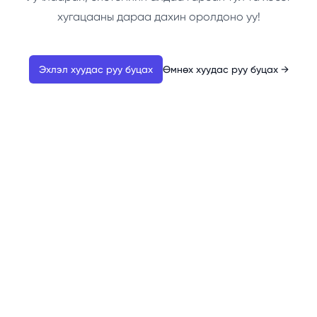
хугацааны дараа дахин оролдоно уу!
Эхлэл хуудас руу буцах
Өмнөх хуудас руу буцах
→