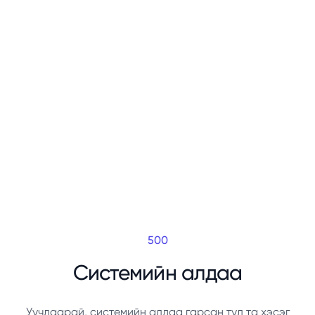
500
Системийн алдаа
Уучлаарай, системийн алдаа гарсан тул та хэсэг