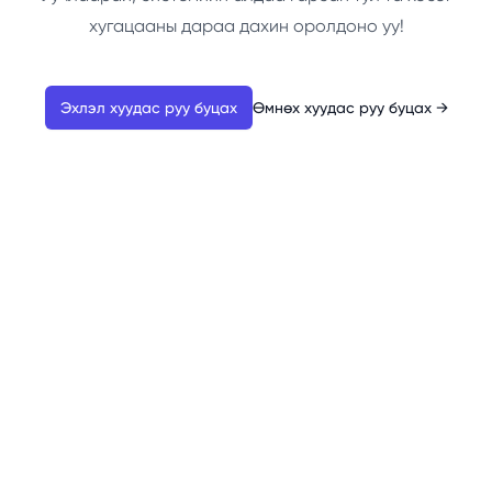
хугацааны дараа дахин оролдоно уу!
Эхлэл хуудас руу буцах
Өмнөх хуудас руу буцах
→