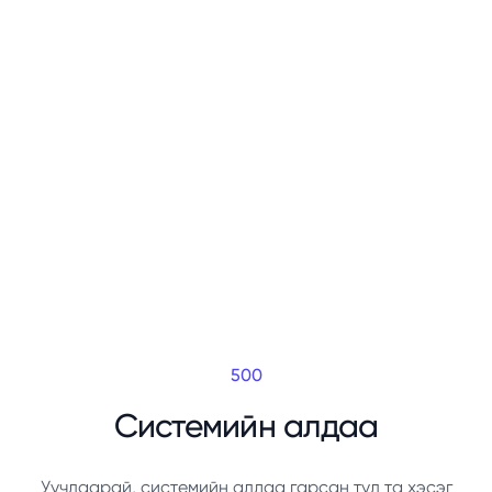
500
Системийн алдаа
Уучлаарай, системийн алдаа гарсан тул та хэсэг