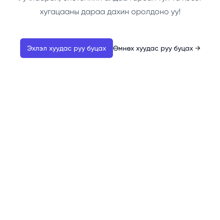
хугацааны дараа дахин оролдоно уу!
Эхлэл хуудас руу буцах
Өмнөх хуудас руу буцах
→