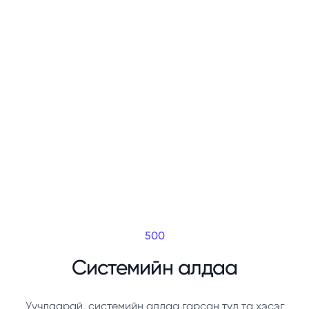
500
Системийн алдаа
Уучлаарай, системийн алдаа гарсан тул та хэсэг