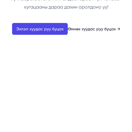
хугацааны дараа дахин оролдоно уу!
Эхлэл хуудас руу буцах
Өмнөх хуудас руу буцах
→