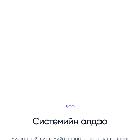
500
Системийн алдаа
Уучлаарай, системийн алдаа гарсан тул та хэсэг