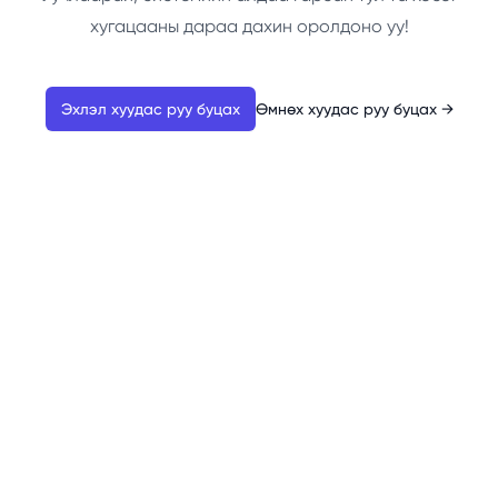
хугацааны дараа дахин оролдоно уу!
Эхлэл хуудас руу буцах
Өмнөх хуудас руу буцах
→