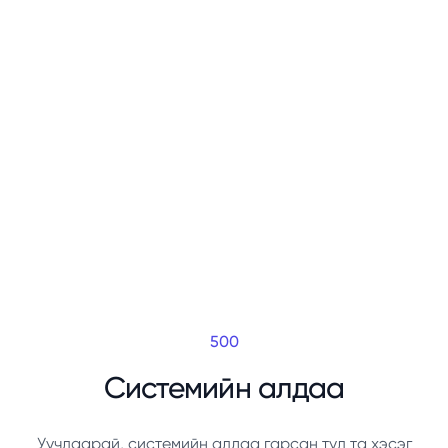
500
Системийн алдаа
Уучлаарай, системийн алдаа гарсан тул та хэсэг