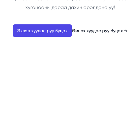
хугацааны дараа дахин оролдоно уу!
Эхлэл хуудас руу буцах
Өмнөх хуудас руу буцах
→