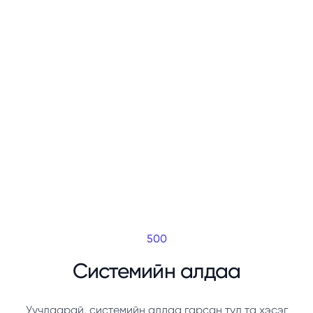
500
Системийн алдаа
Уучлаарай, системийн алдаа гарсан тул та хэсэг