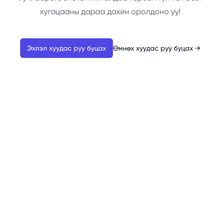
хугацааны дараа дахин оролдоно уу!
Эхлэл хуудас руу буцах
Өмнөх хуудас руу буцах
→