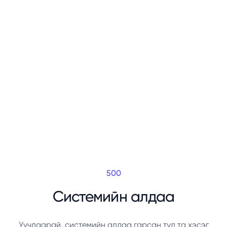
500
Системийн алдаа
Уучлаарай, системийн алдаа гарсан тул та хэсэг