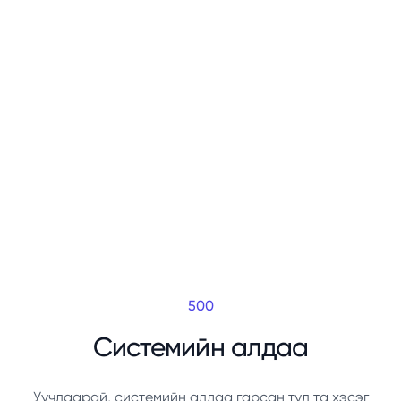
500
Системийн алдаа
Уучлаарай, системийн алдаа гарсан тул та хэсэг