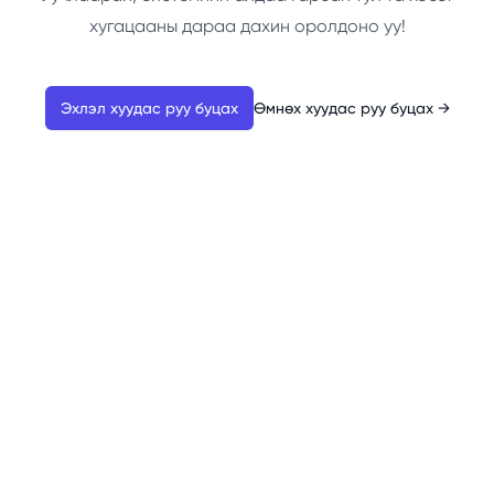
хугацааны дараа дахин оролдоно уу!
Эхлэл хуудас руу буцах
Өмнөх хуудас руу буцах
→