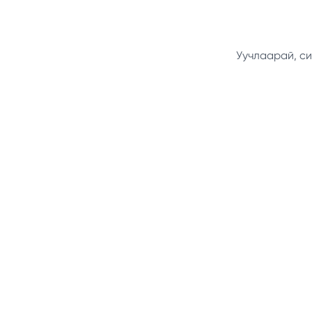
Уучлаарай, си