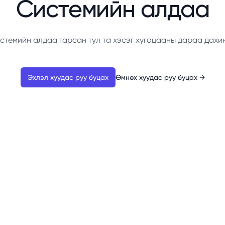
Системийн алдаа
стемийн алдаа гарсан тул та хэсэг хугацааны дараа дахи
Эхлэл хуудас руу буцах
Өмнөх хуудас руу буцах
→