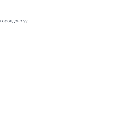
н оролдоно уу!